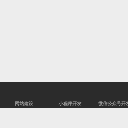
网站建设
小程序开发
微信公众号开
标准化网站建设
营销活动
活动宣传
高端网站定制
红包抽奖