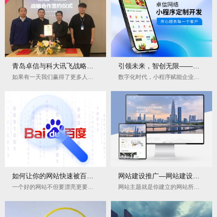
青岛卓信与科大讯飞战略合作签署成功
引领未来，智创无限——卓信网络小程序开发解决方案
如果有一天我们赢得了更多人的认可，是因为多年来一直在用心坚持做一件事，技术开发是一条无止境的学习之路，困难与壁垒常在可服务用户的初心不分大小，感谢科大讯飞集团的信任。
数字化时代，小程序赋能企业增长
如何让你的网站快速被百度收录？5个实战技巧揭秘
网站建设推广—网站建设包括哪些步骤？
一个好的网站不但要漂亮更要实用
网站主题就是你建立的网站所要包含的主要内容，一个网站必须要有一个明确的主题。必须要找准一个自己最感兴趣内容，做深、做透，办出自己的特色，这样才能给用户留下深刻的印象。