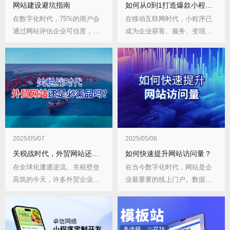
网站建设避坑指南
如何从0到1打造爆款小程序？青岛卓信网络专业开发团队为您支招！
在数字化时代，75%的用户会
在移动互联网时代，小程序已
通过网站评估企业可信度，但
成为企业获客、服务、变现的
据我们统计，超过...
核心入口。数据显示...
2025/05/07
2025/05/06
关税战时代，外贸网站还是必需品吗？
如何快速提升网站访问量？
在全球化遭遇逆流、关税壁垒
在当今数字化时代，网站是企
高筑的今天，许多外贸企业主
业最重要的线上门户。数据显
都在思考：投入做外...
示，90%的潜在客...