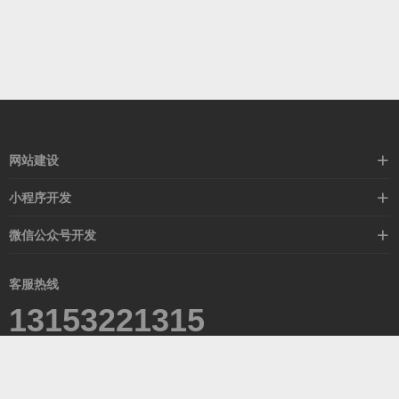
网站建设
标准化网站建设
小程序开发
高端网站定制
营销活动
微信公众号开发
外贸定制站
红包抽奖
活动宣传
外贸模板站
客服热线
在线商城
13153221315
青岛西海岸新区滨海大道1388号达令港2-601室