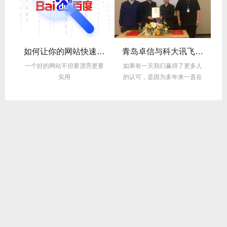
，智创无限——卓信网络小程序开发解决方案
如何让你的网站快速被百度收录？5个实战技巧揭秘
青岛卓信与科大讯飞战略合作签署成功
业
一个好的网站不但要漂亮更要
如果有一天我们赢得了更多人
实用
的认可，是因为多年来一直在
用心坚持做一件事，技术开发
是一条无止境的学习之路，困
难与壁垒常在可服务用户的初
心不分大小，感谢科大讯飞集
团的信任。