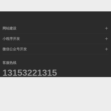
网站建设
标准化网站建设
小程序开发
高端网站定制
营销活动
微信公众号开发
外贸定制站
红包抽奖
活动宣传
外贸模板站
客服热线
在线商城
13153221315
青岛西海岸新区滨海大道1388号达令港2-601室