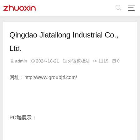
Qingdao Jiatailong Industrial Co.,
Ltd.
admin
2024-10-21
外贸模板站
1119
0
网址：http://www.groupjtl.com/
PC端展示：