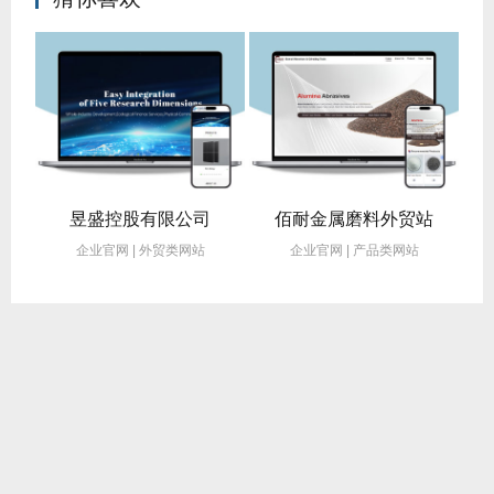
食品品牌官网建设成功案例-青岛卓信网络
昱盛控股有限公司
佰耐金属磨料外贸站
设
企业官网 | 外贸类网站
企业官网 | 产品类网站