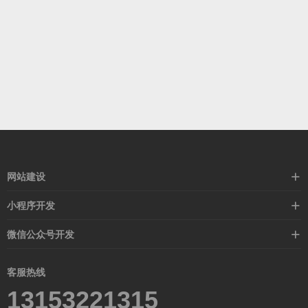
网站建设
标准化网站建设
小程序开发
高端网站定制
营销活动
微信公众号开发
外贸定制站
红包抽奖
活动宣传
外贸模板站
客服热线
在线商城
13153221315