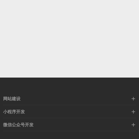
网站建设
标准化网站建设
小程序开发
高端网站定制
营销活动
微信公众号开发
外贸定制站
红包抽奖
活动宣传