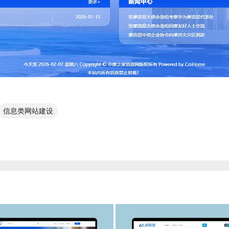
信息类网站建设