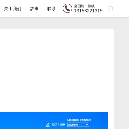
全国统一热线
关于我们
故事
联系
13153221315