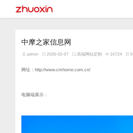
中摩之家信息网
admin
2026-02-07
高端网站定制
16724
0
网址：http://www.cmhome.com.cn/
电脑端展示：