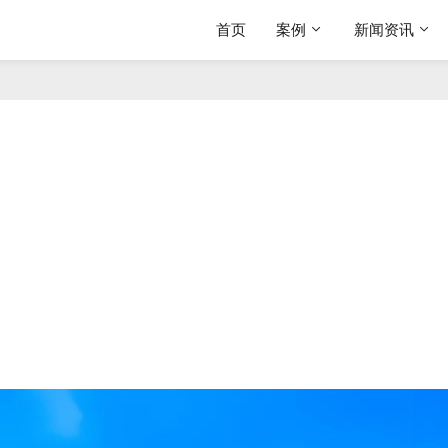
首页
案例
新闻资讯