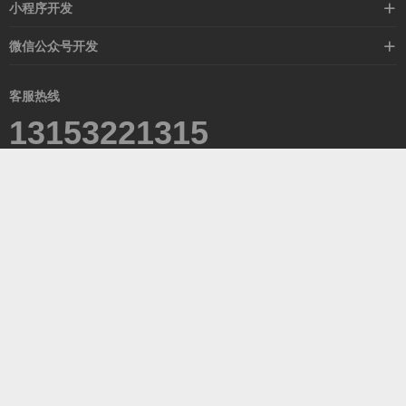
标准化网站建设
小程序开发
高端网站定制
营销活动
微信公众号开发
外贸定制站
红包抽奖
活动宣传
外贸模板站
客服热线
在线商城
13153221315
青岛西海岸新区滨海大道1388号达令港2-601室
Powered By
Z-BlogPHP